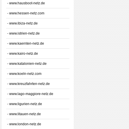
- www.hausboot-netz.de
- www.hessen-netz.com
- www.ibiza-netz.de
- www.istrien-netz.de
- www.kaernten-netz.de
- www.kairo-netz.de
- www.katalonien-netz.de
- www.koeln-netz.com
- www.kreuzfahrten-netz.de
- www.lago-maggiore-netz.de
- www.ligurien-netz.de
- www.litauen-netz.de
- www.london-netz.de