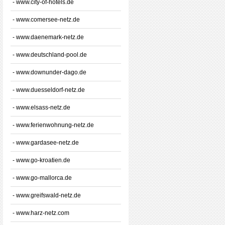
- www.city-of-hotels.de
- www.comersee-netz.de
- www.daenemark-netz.de
- www.deutschland-pool.de
- www.downunder-dago.de
- www.duesseldorf-netz.de
- www.elsass-netz.de
- www.ferienwohnung-netz.de
- www.gardasee-netz.de
- www.go-kroatien.de
- www.go-mallorca.de
- www.greifswald-netz.de
- www.harz-netz.com