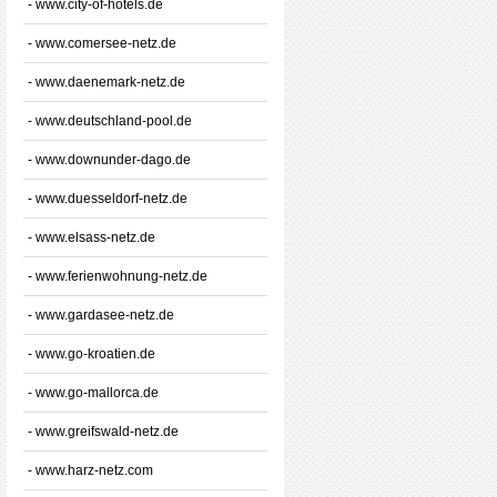
- www.city-of-hotels.de
- www.comersee-netz.de
- www.daenemark-netz.de
- www.deutschland-pool.de
- www.downunder-dago.de
- www.duesseldorf-netz.de
- www.elsass-netz.de
- www.ferienwohnung-netz.de
- www.gardasee-netz.de
- www.go-kroatien.de
- www.go-mallorca.de
- www.greifswald-netz.de
- www.harz-netz.com