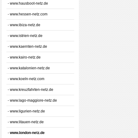
- www.hausboot-netz.de
- www.hessen-netz.com
- www.ibiza-netz.de
- www.istrien-netz.de
- www.kaernten-netz.de
- www.kairo-netz.de
- www.katalonien-netz.de
- www.koeln-netz.com
- www.kreuzfahrten-netz.de
- www.lago-maggiore-netz.de
- www.ligurien-netz.de
- www.litauen-netz.de
-
www.london-netz.de