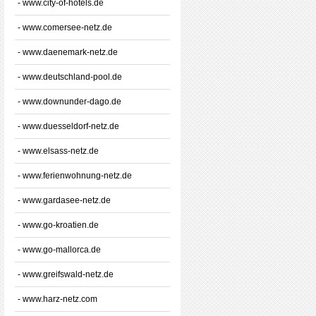
- www.city-of-hotels.de
- www.comersee-netz.de
- www.daenemark-netz.de
- www.deutschland-pool.de
- www.downunder-dago.de
- www.duesseldorf-netz.de
- www.elsass-netz.de
- www.ferienwohnung-netz.de
- www.gardasee-netz.de
- www.go-kroatien.de
- www.go-mallorca.de
- www.greifswald-netz.de
- www.harz-netz.com