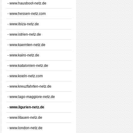
- www.hausboot-netz.de
- www.hessen-netz.com
- www.ibiza-netz.de
- www.istrien-netz.de
- www.kaernten-netz.de
- www.kairo-netz.de
- www.katalonien-netz.de
- www.koeln-netz.com
- www.kreuzfahrten-netz.de
- www.lago-maggiore-netz.de
-
www.ligurien-netz.de
- www.litauen-netz.de
- www.london-netz.de