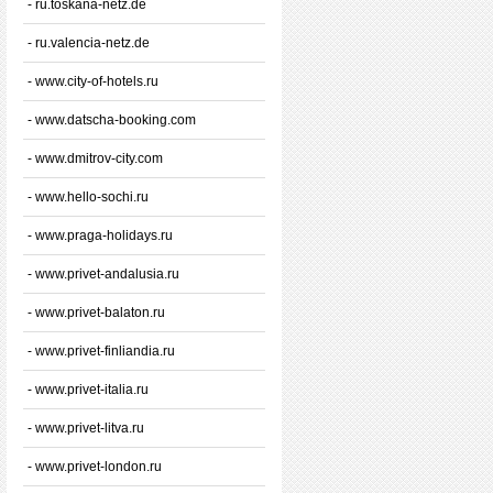
- ru.toskana-netz.de
- ru.valencia-netz.de
- www.city-of-hotels.ru
- www.datscha-booking.com
- www.dmitrov-city.com
- www.hello-sochi.ru
- www.praga-holidays.ru
- www.privet-andalusia.ru
- www.privet-balaton.ru
- www.privet-finliandia.ru
- www.privet-italia.ru
- www.privet-litva.ru
- www.privet-london.ru